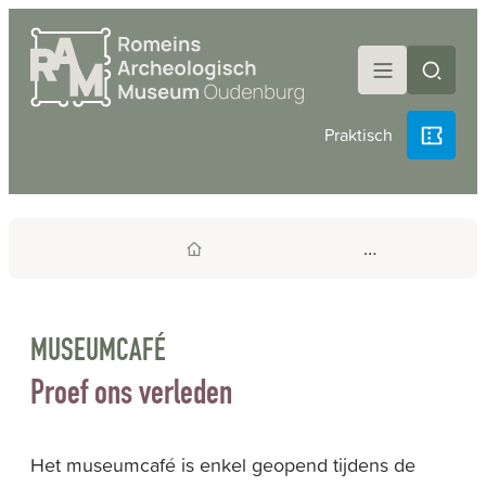
Naar inhoud
Romeins Archeologisch Museum Oudenburg
Menu
Zoek 
Praktisch
Startpagina
MUSEUMCAFÉ
Proef ons verleden
Het museumcafé is enkel geopend tijdens de