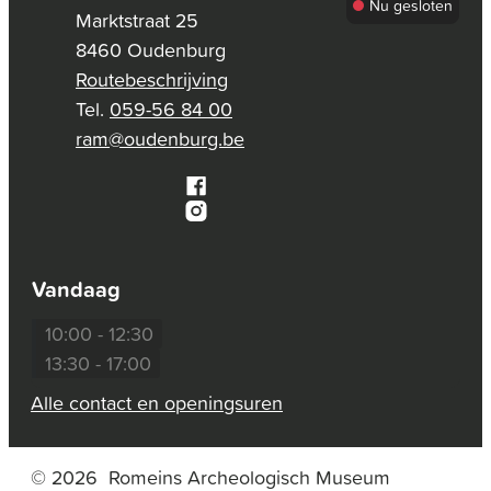
Nu gesloten
Romeins Arc
Adres
Marktstraat 25
,
8460
Oudenburg
Routebeschrijving
059-56 84 00
E-mail
ram
@
oudenburg.be
Facebook
Romeins Archeologisch Museum (RAM)
Instagram
Romeins Archeologisch Museum (RAM)
Vandaag
Openingsuur
10:00
-
12:30
Openingsuur
13:30
-
17:00
Alle contact en openingsuren
© 2026
Romeins Archeologisch Museum